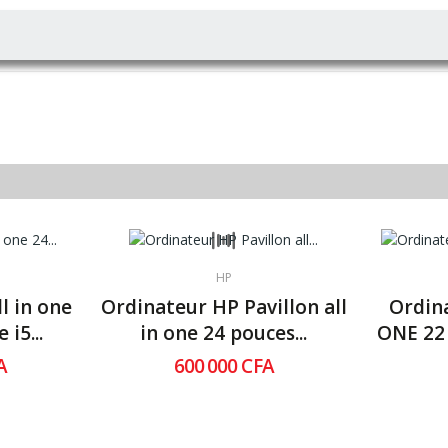
HP
l in one
Ordinateur HP Pavillon all
Ordin
 i5...
in one 24 pouces...
ONE 22
A
600 000 CFA