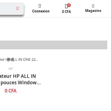
Magasins
Connexion
0 CFA
HP
ateur HP ALL IN
 pouces Windows
10 home
0 CFA