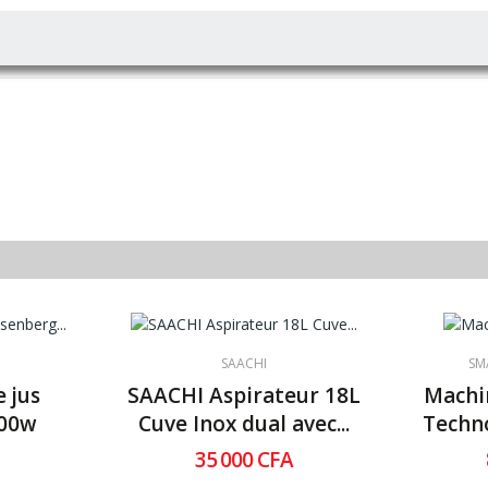
SAACHI
SM
 jus
SAACHI Aspirateur 18L
Machi
600w
Cuve Inox dual avec...
Techno
35 000 CFA