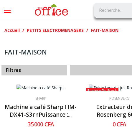
Accueil
PETITS ELECTROMENAGERS
FAIT-MAISON
FAIT-MAISON
X
Filtres
Rupture De Stock
SHARP
ROSENBERG
Machine a café Sharp HM-
Extracteur de
DX41-S3rnPuissance :...
Rosenberg 
35 000 CFA
0 CFA