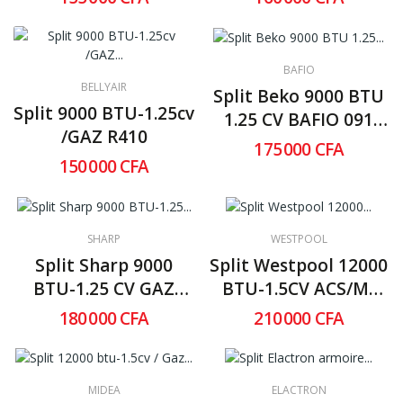
BAFIO
BELLYAIR
Split Beko 9000 BTU
Split 9000 BTU-1.25cv
1.25 CV BAFIO 091
/GAZ R410
GAZ R410
175 000 CFA
150 000 CFA
SHARP
WESTPOOL
Split Sharp 9000
Split Westpool 12000
BTU-1.25 CV GAZ
BTU-1.5CV ACS/M-
R410 925W
11C 410S
180 000 CFA
210 000 CFA
MIDEA
ELACTRON