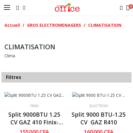
Accueil
GROS ELECTROMENAGERS
CLIMATISATION
CLIMATISATION
Clima
Filtres
FINIX
ELACTRON
Split 9000BTU 1.25
Split 9000 BTU-1.25
CV GAZ 410 Finix-
CV  GAZ R410
09BB
155 000 CFA
160 000 CFA