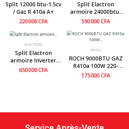
Split 12000 btu-1.5cv
Split Elactron
/ Gaz R 410a A+
armoire 24000btu-
3cv
220 000 CFA
590 000 CFA
ELACTRON
ROCH
Split Elactron
ROCH 9000BTU GAZ
armoire Inverter
R410a 100W 220-
24000btu-3cv
650 000 CFA
240V 30kg
175 000 CFA
Service Après-Vente